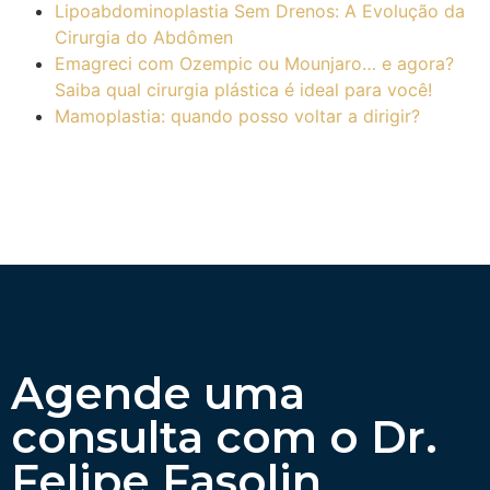
Lipoabdominoplastia Sem Drenos: A Evolução da
Cirurgia do Abdômen
Emagreci com Ozempic ou Mounjaro… e agora?
Saiba qual cirurgia plástica é ideal para você!
Mamoplastia: quando posso voltar a dirigir?
Agende uma
consulta com o Dr.
Felipe Fasolin