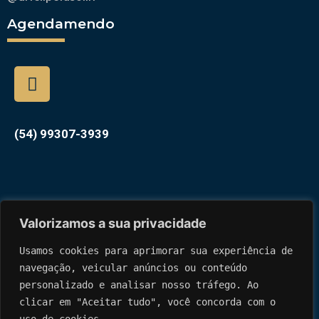
Agendamendo
(54) 99307-3939
Valorizamos a sua privacidade
Usamos cookies para aprimorar sua experiência de 
navegação, veicular anúncios ou conteúdo 
personalizado 
e analisar nosso tráfego. Ao 
clicar em "Aceitar tudo", você concorda com o 
Responsável Técnico Dr. Felipe Fasolin – CRM 38659 RQE