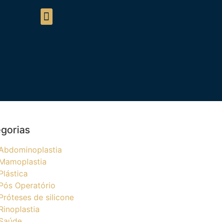
gorias
Abdominoplastia
Mamoplastia
Plástica
Pós Operatório
Próteses de silicone
Rinoplastia
Saúde